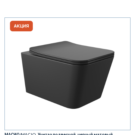
МАСИО/MACIO, Унитаз подвесной, черный матовый