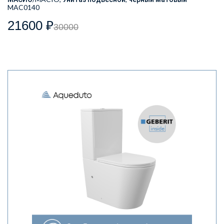
MAC0140
21600 ₽
30000