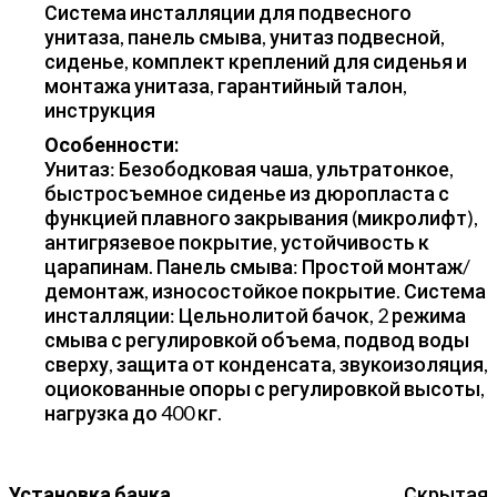
Система инсталляции для подвесного
унитаза, панель смыва, унитаз подвесной,
сиденье, комплект креплений для сиденья и
монтажа унитаза, гарантийный талон,
инструкция
Особенности:
Унитаз: Безободковая чаша, ультратонкое,
быстросъемное сиденье из дюропласта с
функцией плавного закрывания (микролифт),
антигрязевое покрытие, устойчивость к
царапинам. Панель смыва: Простой монтаж/
демонтаж, износостойкое покрытие. Система
инсталляции: Цельнолитой бачок, 2 режима
смыва с регулировкой объема, подвод воды
сверху, защита от конденсата, звукоизоляция,
оциокованные опоры с регулировкой высоты,
нагрузка до 400 кг.
Установка бачка
Скрытая