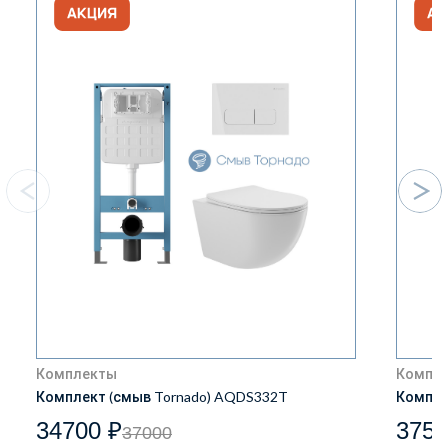
Комплекты
Компл
Комплект (смыв Tornado) AQDS332T
Компле
34700 ₽
3750
37000