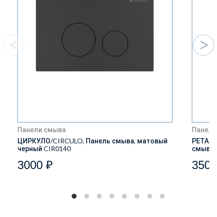
Панели смыва
Панели
ЦИРКУЛО/CIRCULO, Панель смыва, матовый
РЕТАНГ
черный CIR0140
смыва,
3000 ₽
3500