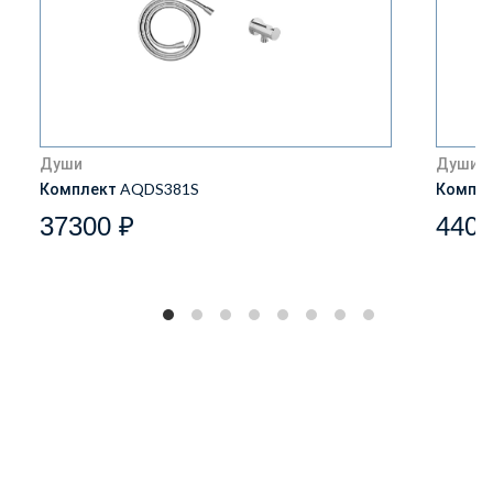
Души
Души
Комплект AQDS381S
Компле
37300 ₽
4400