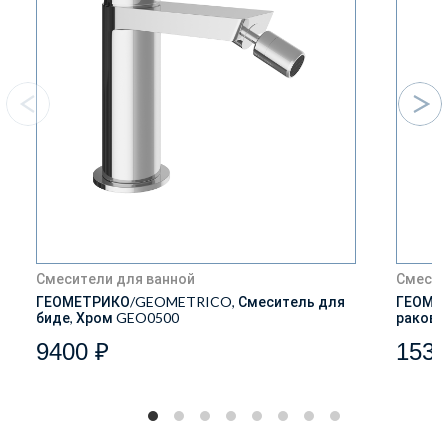
Смесители для ванной
Смесит
ГЕОМЕТРИКО/GEOMETRICO, Смеситель для
ГЕОМЕТ
биде, Хром GEO0500
ракови
9400 ₽
1539