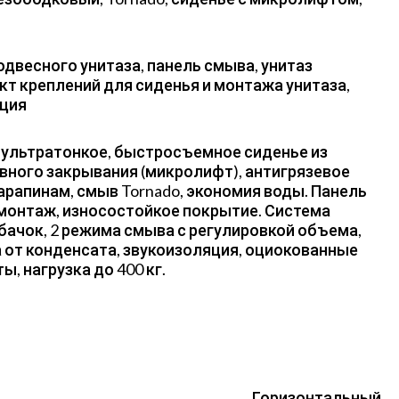
двесного унитаза, панель смыва, унитаз
кт креплений для сиденья и монтажа унитаза,
кция
, ультратонкое, быстросъемное сиденье из
вного закрывания (микролифт), антигрязевое
арапинам, смыв Tornado, экономия воды. Панель
монтаж, износостойкое покрытие. Система
бачок, 2 режима смыва с регулировкой объема,
 от конденсата, звукоизоляция, оциокованные
, нагрузка до 400 кг.
Горизонтальный