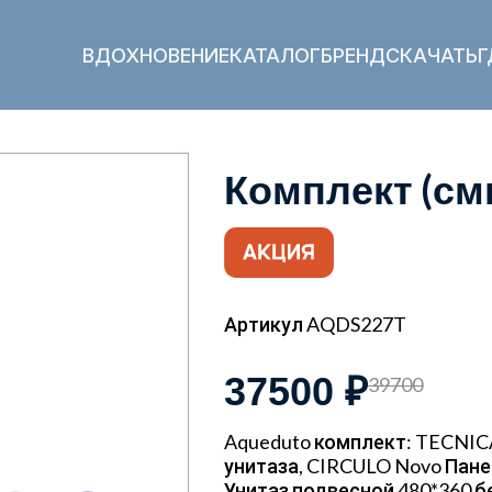
ВДОХНОВЕНИЕ
КАТАЛОГ
БРЕНД
СКАЧАТЬ
Г
Комплект (см
Артикул AQDS227T
37500 ₽
39700
Aqueduto комплект: TECNIC
унитаза, CIRCULO Novo Пане
Унитаз подвесной 480*360 б