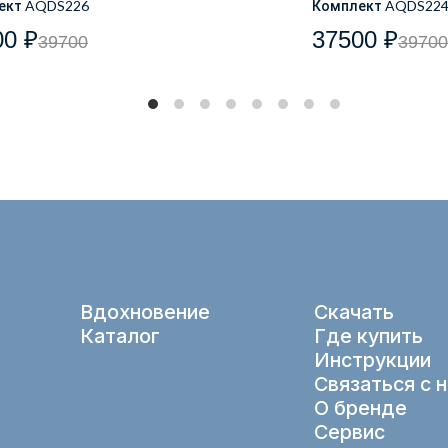
ект AQDS226
Комплект AQDS22
00 ₽
37500 ₽
39700
39700
Вдохновение
Скачать
Каталог
Где купить
Инструкции
Связаться с 
О бренде
Сервис