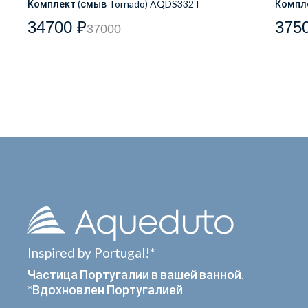
Комплект (смыв Tornado) AQDS332T
Компл
34700 ₽
375
37000
Inspired by Portugal!*
Частица Португалии в вашей ванной.
*Вдохновлен Португалией