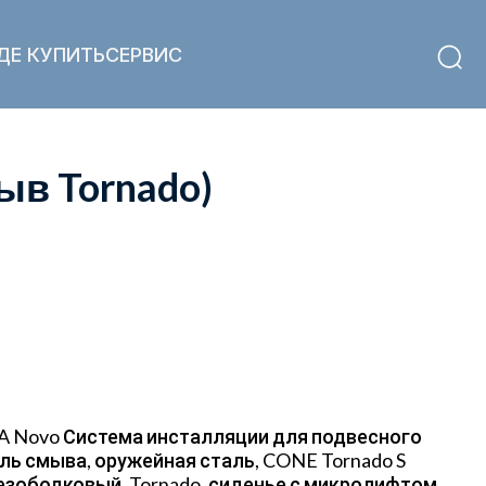
ДЕ КУПИТЬ
СЕРВИС
ыв Tornado)
A Novo Система инсталляции для подвесного
ль смыва, оружейная сталь, CONE Tornado S
езободковый, Tornado, сиденье с микролифтом,